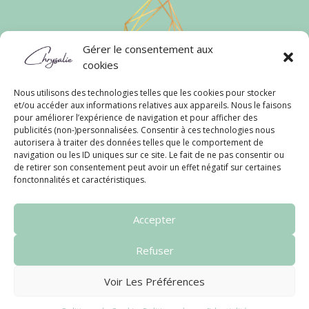
Gérer le consentement aux
cookies
Nous utilisons des technologies telles que les cookies pour stocker
et/ou accéder aux informations relatives aux appareils. Nous le faisons
Liens Rapides
pour améliorer l’expérience de navigation et pour afficher des
publicités (non-)personnalisées. Consentir à ces technologies nous
Conditions Générales
autorisera à traiter des données telles que le comportement de
Politique de Confidentialité
navigation ou les ID uniques sur ce site. Le fait de ne pas consentir ou
Politique de Cookies
de retirer son consentement peut avoir un effet négatif sur certaines
fonctonnalités et caractéristiques.
Contact
FAQ
Accepter
Refuser
Copyright © 2026 | Chrysalie
Voir Les Préférences