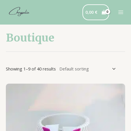
Aller
Mai
au
0,00
€
Men
contenu
Boutique
Showing 1–9 of 40 results