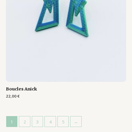
Boucles Anick
22,00
€
1
2
3
4
5
→