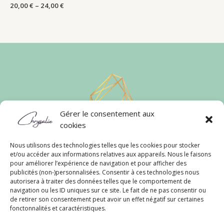
20,00
€
–
24,00
€
Gérer le consentement aux
cookies
Nous utilisons des technologies telles que les cookies pour stocker
et/ou accéder aux informations relatives aux appareils. Nous le faisons
Liens Rapides
pour améliorer l’expérience de navigation et pour afficher des
publicités (non-)personnalisées. Consentir à ces technologies nous
Conditions Générales
autorisera à traiter des données telles que le comportement de
Politique de Confidentialité
navigation ou les ID uniques sur ce site. Le fait de ne pas consentir ou
Politique de Cookies
de retirer son consentement peut avoir un effet négatif sur certaines
fonctonnalités et caractéristiques.
Contact
FAQ