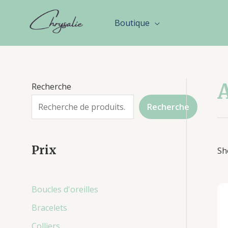
Aller
au
Boutique
contenu
Recherche
Recherche
Prix
Sh
Boucles d'oreilles
Bracelets
Colliers