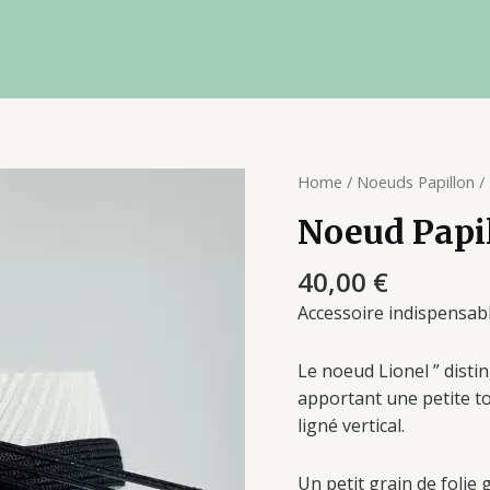
Noeud
Home
/
Noeuds Papillon
/ 
Papillon
Noeud Papil
Lionel
"Distingué"
40,00
€
quantity
Accessoire indispensabl
Le noeud Lionel ” distin
apportant une petite to
ligné vertical.
Un petit grain de folie 