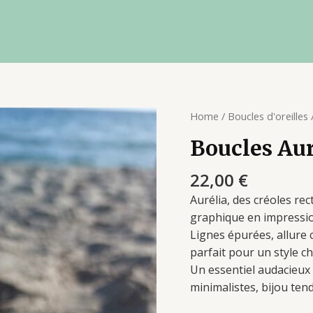
Boucles
Home
/
Boucles d'oreilles
/
Aurélia
Boucles Aur
quantity
22,00
€
Aurélia, des créoles re
graphique en impressio
Lignes épurées, allure 
parfait pour un style c
Un essentiel audacieux
minimalistes, bijou ten